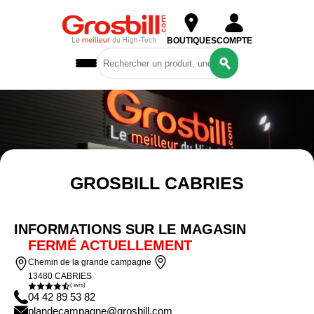
BOUTIQUES
COMPTE
PC GROSBILL & CONFIG SUR MESURE
Ordinateurs
& Tablettes
COMPOSANTS
GROSBILL CABRIES
Périphériques
& Réseaux
Gaming
INFORMATIONS SUR LE MAGASIN
Reconditionné
FERMÉ ACTUELLEMENT
Chemin de la grande campagne
13480 CABRIES
( avis)
04 42 89 53 82
plandecampagne@grosbill.com