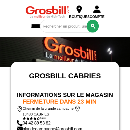
BOUTIQUES
COMPTE
PC GROSBILL & CONFIG SUR MESURE
Ordinateurs
& Tablettes
COMPOSANTS
GROSBILL CABRIES
Périphériques
& Réseaux
Gaming
INFORMATIONS SUR LE MAGASIN
Reconditionné
FERMETURE DANS 23 MIN
Chemin de la grande campagne
13480 CABRIES
( avis)
04 42 89 53 82
plandecampagne@grosbill.com